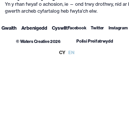
Yn y rhan fwyaf o achosion, ie — ond trwy drothwy, nid ar
gwerth archeb cyfartalog heb fwyta'ch elw.
Gwaith
Arbenigedd
Cyswllt
Facebook
Twitter
Instagram
Polisi Preifatrwydd
© Waters Creative 2026
CY
EN