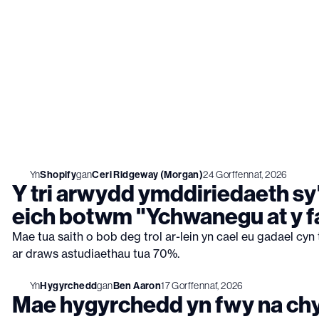
Ein
blog
Y syniad y tu ôl i'n gwaith: e-fasnach, dylunio gwe, brand,
fformat mawr a hygyrchedd, wedi'i egluro.
Yn
Shopify
gan
Ceri Ridgeway (Morgan)
24 Gorffennaf, 2026
Y tri arwydd ymddiriedaeth sy
eich botwm "Ychwanegu at y 
Mae tua saith o bob deg trol ar-lein yn cael eu gadael cyn 
ar draws astudiaethau tua 70%.
Yn
Hygyrchedd
gan
Ben Aaron
17 Gorffennaf, 2026
Mae hygyrchedd yn fwy na chy