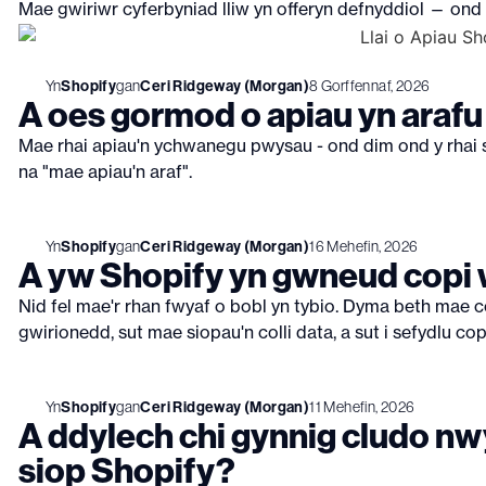
Mae gwiriwr cyferbyniad lliw yn offeryn defnyddiol — ond
Yn
Shopify
gan
Ceri Ridgeway (Morgan)
8 Gorffennaf, 2026
A oes gormod o apiau yn arafu
Mae rhai apiau'n ychwanegu pwysau - ond dim ond y rhai s
na "mae apiau'n araf".
Yn
Shopify
gan
Ceri Ridgeway (Morgan)
16 Mehefin, 2026
A yw Shopify yn gwneud copi w
Nid fel mae'r rhan fwyaf o bobl yn tybio. Dyma beth mae 
gwirionedd, sut mae siopau'n colli data, a sut i sefydlu co
Yn
Shopify
gan
Ceri Ridgeway (Morgan)
11 Mehefin, 2026
A ddylech chi gynnig cludo n
siop Shopify?